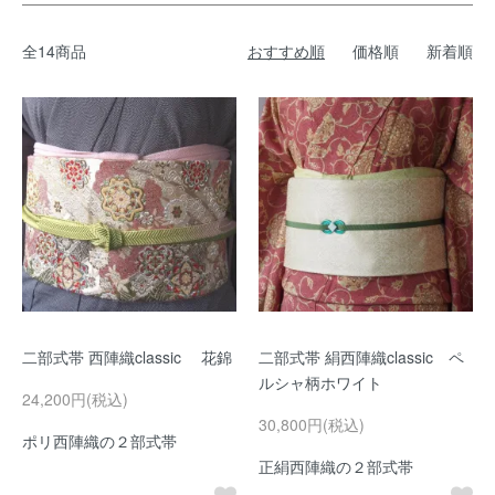
全14商品
おすすめ順
価格順
新着順
二部式帯 西陣織classic 花錦
二部式帯 絹西陣織classic ペ
ルシャ柄ホワイト
24,200円(税込)
30,800円(税込)
ポリ西陣織の２部式帯
正絹西陣織の２部式帯