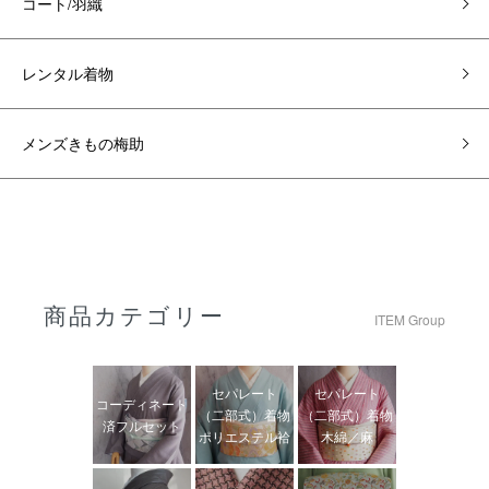
コート/羽織
レンタル着物
メンズきもの梅助
商品カテゴリー
ITEM Group
セパレート
セパレート
コーディネート
（二部式）着物
（二部式）着物
済フルセット
ポリエステル袷
木綿／麻