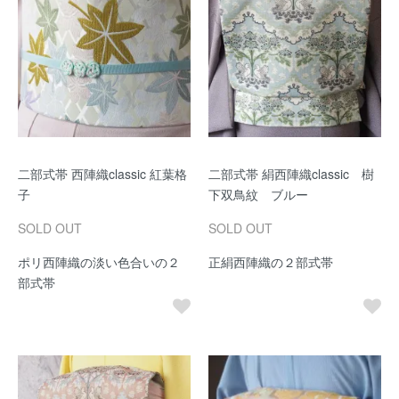
二部式帯 西陣織classic 紅葉格
二部式帯 絹西陣織classic 樹
子
下双鳥紋 ブルー
SOLD OUT
SOLD OUT
ポリ西陣織の淡い色合いの２
正絹西陣織の２部式帯
部式帯