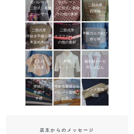
セパレート
セパレート
二部式帯
（二部式）着物
（二部式）着物
西陣織
エコレザー
その他の素材
二部式帯
二部式帯
半幅カルタ結び
手紡ぎ手織り草
エコファー／そ
作り帯
木染め木綿
の他の素材
大人の
半襟
脇全開ガーゼ
兵児帯
カットソー
半じゅばん
帯締め
今ある着物をセ
メンズ着物
帯揚げ
パレート着物に
梅助
半襟
お直し
店主からのメッセージ