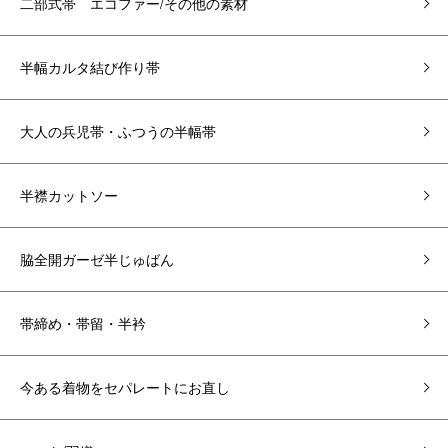
二部式帯 エコファー/その他の素材
半幅カルタ結び作り帯
大人の兵児帯・ふつうの半幅帯
半襟カットソー
脇全開ガーゼ半じゅばん
帯締め・帯留・半衿
今ある着物をセパレートにお直し