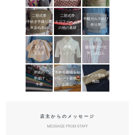
二部式帯
二部式帯
半幅カルタ結び
手紡ぎ手織り草
エコファー／そ
作り帯
木染め木綿
の他の素材
大人の
半襟
脇全開ガーゼ
兵児帯
カットソー
半じゅばん
帯締め
今ある着物をセ
メンズ着物
帯揚げ
パレート着物に
梅助
半襟
お直し
店主からのメッセージ
MESSAGE FROM STAFF