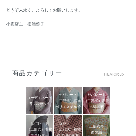
どうぞ末永く、よろしくお願いします。
小梅店主 松浦啓子
商品カテゴリー
ITEM Group
セパレート
セパレート
コーディネート
（二部式）着物
（二部式）着物
済フルセット
ポリエステル袷
木綿／麻
セパレート
セパレート
二部式帯
（二部式）着物
（二部式）着物
西陣織
エコレザー
その他の素材