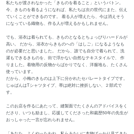
私たちが渡されなかった「きものを着ること」というバトン。
今、きものを着るようになれば、私たちは次の世代にまた、伝え
ていくことができるのです。 着る人が増えたら、今は消えそう
になっている織物も、作る人が増えるかもしれません。
でも、浴衣は着られても、きものとなるとちょっぴりハードルが
高い。 だから、浴衣からきものへの「はしご」になるようなも
のが必要だと思いました。 だから、誰でも自分で着られて、洗
濯もできるきものを、街で浮かない自然なテキスタイルで、 作
りました。着物用の反物からばかりでなく、洋服地も、たくさん
使っています。
だから、小梅のきものは上下に分かれたセパレートタイプです。
じゅばんはTシャツタイプ、帯は絶対に挫折しない、２部式で
す。
このお店を作るにあたって、縫製面でたくさんのアドバイスをく
ださり、いつも励まし、応援してくださった和裁歴50年の先生が
おっしゃった一言が忘れられません。
「あなた、よくやったわね。私らみたいに本物ばっかり見てきた