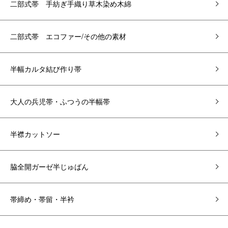
二部式帯 手紡ぎ手織り草木染め木綿
二部式帯 エコファー/その他の素材
半幅カルタ結び作り帯
大人の兵児帯・ふつうの半幅帯
半襟カットソー
脇全開ガーゼ半じゅばん
帯締め・帯留・半衿