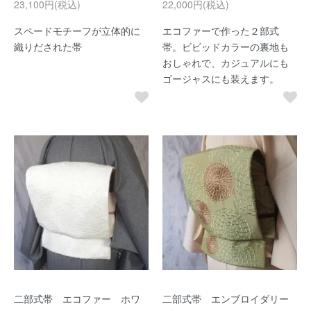
23,100円(税込)
22,000円(税込)
スペードモチーフが立体的に
エコファーで作った２部式
織りだされた帯
帯。ビビッドカラーの裏地も
おしゃれで、カジュアルにも
ゴージャスにも装えます。
二部式帯 エコファー ホワ
二部式帯 エンブロイダリー