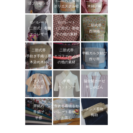
済フルセット
ポリエステル袷
木綿／麻
セパレート
セパレート
二部式帯
（二部式）着物
（二部式）着物
西陣織
エコレザー
その他の素材
二部式帯
二部式帯
半幅カルタ結び
手紡ぎ手織り草
エコファー／そ
作り帯
木染め木綿
の他の素材
大人の
半襟
脇全開ガーゼ
兵児帯
カットソー
半じゅばん
帯締め
今ある着物をセ
メンズ着物
帯揚げ
パレート着物に
梅助
半襟
お直し