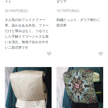
イト
ダリア
22,000円(税込)
18,700円(税込)
大人気の白フェイクファー
刺繍たっぷり、ダリア柄の二
帯。温かみある外見、ファー
部式帯
だけど厚みはなく、つるりと
した手触りでゴージャスな装
いを演出。無地で合わせやす
い二部式帯です