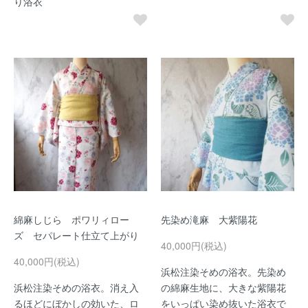
り浴衣
綿麻しじら ポワリィロー
先染め滝麻 大紫陽花
ズ セパレート仕立て上がり
40,000円(税込)
40,000円(税込)
浜松注染そめの浴衣。先染め
浜松注染そめの浴衣。消え入
の綿麻生地に、大きな紫陽花
るほどにぼかしの効いた、ロ
をいっぱい染め抜いた浴衣で