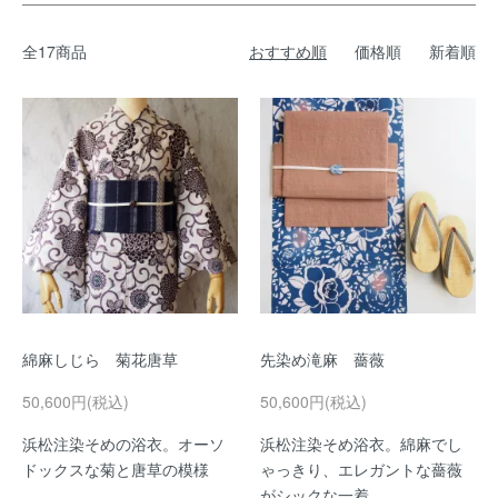
全17商品
おすすめ順
価格順
新着順
綿麻しじら 菊花唐草
先染め滝麻 薔薇
50,600円(税込)
50,600円(税込)
浜松注染そめの浴衣。オーソ
浜松注染そめ浴衣。綿麻でし
ドックスな菊と唐草の模様
ゃっきり、エレガントな薔薇
がシックな一着