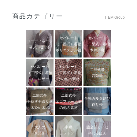
商品カテゴリー
ITEM Group
セパレート
セパレート
コーディネート
（二部式）着物
（二部式）着物
済フルセット
ポリエステル袷
木綿／麻
セパレート
セパレート
二部式帯
（二部式）着物
（二部式）着物
西陣織
エコレザー
その他の素材
二部式帯
二部式帯
半幅カルタ結び
手紡ぎ手織り草
エコファー／そ
作り帯
木染め木綿
の他の素材
大人の
半襟
脇全開ガーゼ
兵児帯
カットソー
半じゅばん