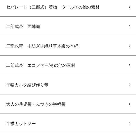
セパレート（二部式）着物 ウールその他の素材
二部式帯 西陣織
二部式帯 手紡ぎ手織り草木染め木綿
二部式帯 エコファー/その他の素材
半幅カルタ結び作り帯
大人の兵児帯・ふつうの半幅帯
半襟カットソー