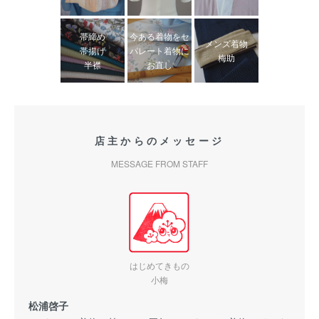
帯締め
今ある着物をセ
メンズ着物
帯揚げ
パレート着物に
梅助
半襟
お直し
店主からのメッセージ
MESSAGE FROM STAFF
はじめてきもの
小梅
松浦啓子