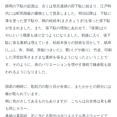
静岡の下駄の起源は、古くは登呂遺跡の田下駄に始まり、江戸時
代には町民階級の履物として普及しました。明治以降は、下駄に
漆を塗った塗下駄や、桐の柾経木(まさきょうぎ)を張った張下駄
が生まれました。また、張下駄の増加にあわせて、｢張屋(はり
や)｣という職業も成り立つようになりました。戦後に入り、張下
駄に張る素材は増えていき、柾経木張りの技術を活かして、紙布
(しふ)、布、和紙、突板(つきいた)、畳(イグサ織り)、竹皮、印刷
した浮世絵等さまざまな素材を張るようになったということで
す。そのように、表のバリエーションを増やす過程で鎌倉彫も扱
われるようになりました。
国産の桐材に、彫刻刀の彫り目が全体に、またかかとの部分には
椿が彫られています。
柄に色がさしてあるものもありますが、こちらは台全体は表も横
も同じカラー。
鼻緒は真田紐、足に当たる部分はポリエステル系スウェードで