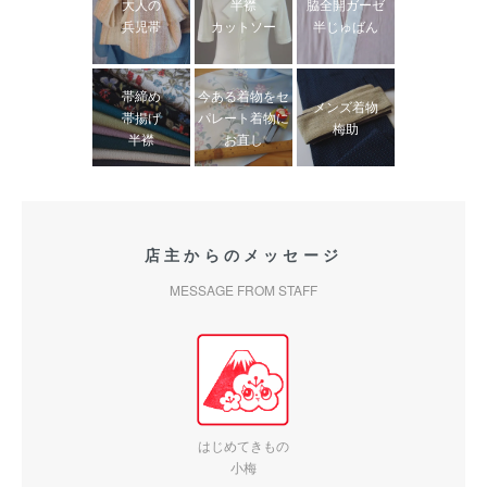
大人の
半襟
脇全開ガーゼ
兵児帯
カットソー
半じゅばん
帯締め
今ある着物をセ
メンズ着物
帯揚げ
パレート着物に
梅助
半襟
お直し
店主からのメッセージ
MESSAGE FROM STAFF
はじめてきもの
小梅