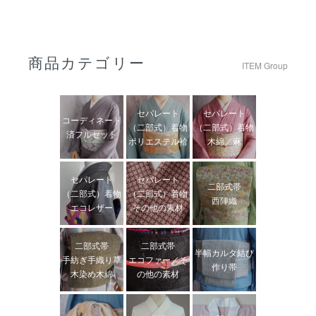
商品カテゴリー
ITEM Group
セパレート
セパレート
コーディネート
（二部式）着物
（二部式）着物
済フルセット
ポリエステル袷
木綿／麻
セパレート
セパレート
二部式帯
（二部式）着物
（二部式）着物
西陣織
エコレザー
その他の素材
二部式帯
二部式帯
半幅カルタ結び
手紡ぎ手織り草
エコファー／そ
作り帯
木染め木綿
の他の素材