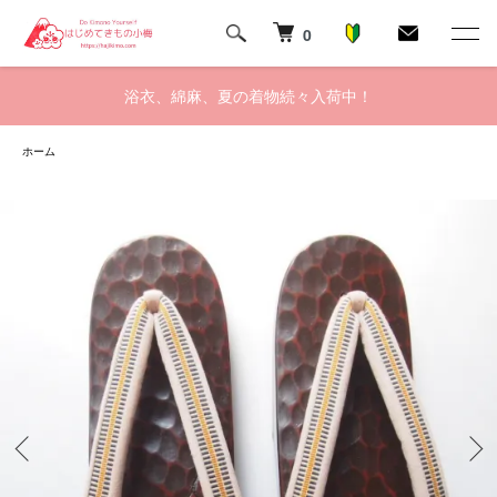
0
浴衣、綿麻、夏の着物続々入荷中！
ホーム