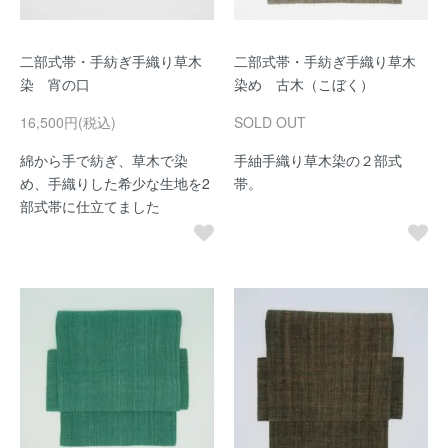
二部式帯・手紡ぎ手織り草木
二部式帯・手紡ぎ手織り草木
染 宵の口
染め 古木（こぼく）
16,500円(税込)
SOLD OUT
綿から手で紡ぎ、草木で染
手紬手織り草木染の２部式
め、手織りした希少な生地を2
帯。
部式帯に仕立てました