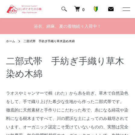
0
浴衣、綿麻、夏の着物続々入荷中！
ホーム
二部式帯 手紡ぎ手織り草木染め木綿
二部式帯 手紡ぎ手織り草木
染め木綿
ラオスやミャンマーで棉（わた）から糸を紡ぎ、草木で自然染色
をして、手で織り上げた希少な生地から作った二部式帯です。
徹底的に天然素材と手作りにこだわった布で、糸になる綿花や染
料になる樹木まですべて、川の肥沃な土によってのみ栽培されて
います。オーガニック認定こそ受けていないものの、実態は完全