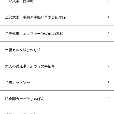
二部式帯 西陣織
二部式帯 手紡ぎ手織り草木染め木綿
二部式帯 エコファー/その他の素材
半幅カルタ結び作り帯
大人の兵児帯・ふつうの半幅帯
半襟カットソー
脇全開ガーゼ半じゅばん