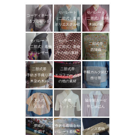
セパレート
セパレート
コーディネート
（二部式）着物
（二部式）着物
済フルセット
ポリエステル袷
木綿／麻
セパレート
セパレート
二部式帯
（二部式）着物
（二部式）着物
西陣織
エコレザー
その他の素材
二部式帯
二部式帯
半幅カルタ結び
手紡ぎ手織り草
エコファー／そ
作り帯
木染め木綿
の他の素材
大人の
半襟
脇全開ガーゼ
兵児帯
カットソー
半じゅばん
帯締め
今ある着物をセ
メンズ着物
帯揚げ
パレート着物に
梅助