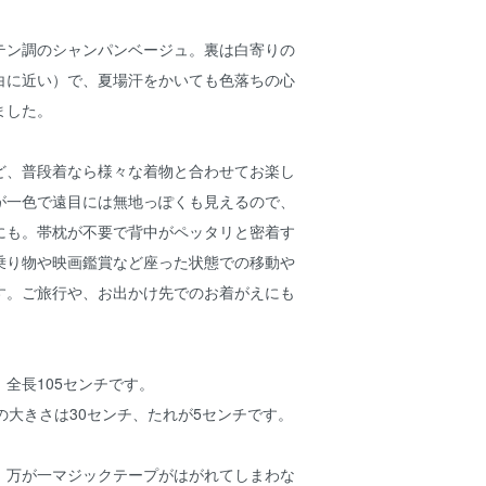
テン調のシャンパンベージュ。裏は白寄りの
白に近い）で、夏場汗をかいても色落ちの心
ました。
ど、普段着なら様々な着物と合わせてお楽し
が一色で遠目には無地っぽくも見えるので、
にも。帯枕が不要で背中がペッタリと密着す
乗り物や映画鑑賞など座った状態での移動や
す。ご旅行や、お出かけ先でのお着がえにも
全長105センチです。
の大きさは30センチ、たれが5センチです。
、万が一マジックテープがはがれてしまわな