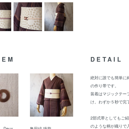
TEM
DETAIL
絶対に誰でも簡単に
の作り帯です。
装着はマジックテー
け。わずか５秒で完
2部式帯としてもご
のような柄が織りで
Deux
亀田縞 臙脂