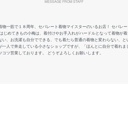
MESSAGE FROM STAFF
着物一筋で１８周年、セパレート着物マイスターのいるお店！ セパレ
 はじめてきもの小梅は、着付けやお手入れがハードルとなって着物が
ない、お洗濯も自分でできる、でも着たら普通の着物と変わらない、と
が一人で奔走している小さなショップですが、「ほんとに自分で着れま
ツコツ営業しております。 どうぞよろしくお願いします。