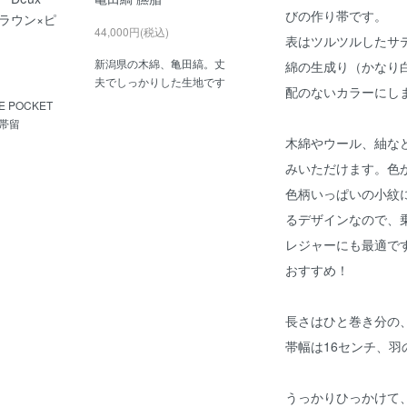
びの作り帯です。
ラウン×ピ
44,000円(税込)
表はツルツルしたサ
新潟県の木綿、亀田縞。丈
綿の生成り（かなり
夫でしっかりした生地です
配のないカラーにし
HE POCKET
帯留
木綿やウール、紬な
みいただけます。色
色柄いっぱいの小紋
るデザインなので、
レジャーにも最適で
おすすめ！
長さはひと巻き分の、
帯幅は16センチ、羽
うっかりひっかけて