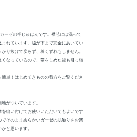
%ガーゼの半じゅばんです。襟芯には洗って
込まれています。脇が下まで完全にあいてい
っかり抜けて戻らず、着くずれもしません。
長くなっているので、帯をしめた後も引っ張
！
も簡単！はじめてきものの着方
をご覧くださ
無地がついています。
襟を縫い付けてお使いいただいてもよいです
のでそのまま柔らかいガーゼの肌触りをお楽
いかと思います。