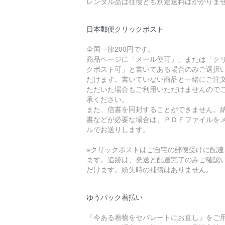
レンタル品は往復とも別途送料はかかりま
日本郵便クリックポスト
全国一律200円です。
商品ページに「メール便可」、または「ク
クポスト可」と書いてある場合のみご選択
だけます。書いていない商品と一緒にご注
ただいた場合もご利用いただけませんので
承ください。
また、信書を同封することができません。
書などが必要な場合は、ＰＤＦファイルを
ルでお送りします。
※クリックポストはご自宅の郵便受けに配達
ます。追跡は、発送と配達完了のみご確認
だけます。紛失時の補償はありません。
ゆうパック着払い
「今ある着物をセパレートにお直し」をご