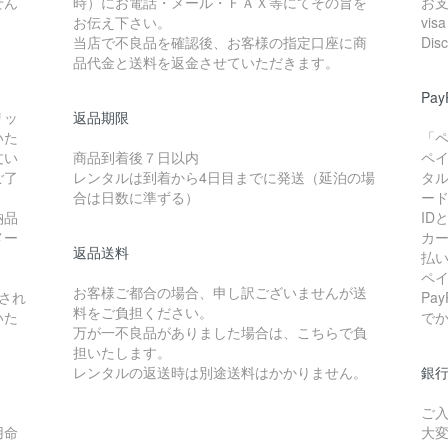
せん
時）にお電話・メール・ＦＡＸ等にてその旨を
お
お伝え下さい。
vis
当店で不良品を確認後、お客様の指定口座に商
Di
品代金と送料を返金させていただきます。
Pa
リッ
返品期限
いた
「
文い
商品到着後７日以内
ペ
ご了
レンタルは到着から4日目までに発送（延泊の場
タ
合は日数に準ずる）
ー
納品
I
メー
カ
返品送料
払
ペ
お客様ご都合の場合、申し訳ございませんが送
され
Pa
料をご負担ください。
いた
で
万が一不良品がありました場合は、こちらで負
担いたします。
レンタルの返送時は別途送料はかかりません。
銀
ご
用命
大