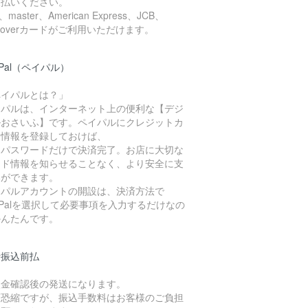
支払いください。
a、master、American Express、JCB、
scoverカードがご利用いただけます。
yPal（ペイパル）
ペイパルとは？」
イパルは、インターネット上の便利な【デジ
ルおさいふ】です。ペイパルにクレジットカ
ド情報を登録しておけば、
Dとパスワードだけで決済完了。お店に大切な
ード情報を知らせることなく、より安全に支
いができます。
イパルアカウントの開設は、決済方法で
yPalを選択して必要事項を入力するだけなの
かんたんです。
行振込前払
入金確認後の発送になります。
変恐縮ですが、振込手数料はお客様のご負担