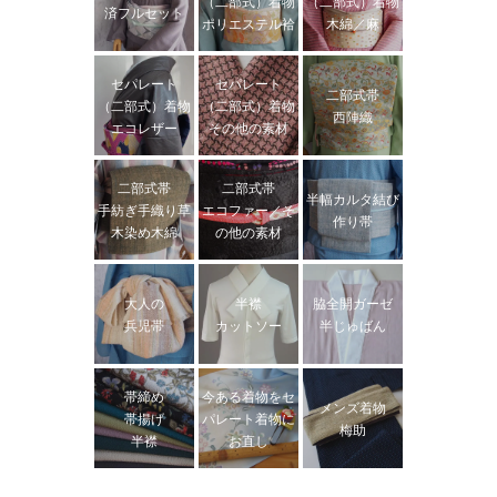
（二部式）着物
（二部式）着物
済フルセット
ポリエステル袷
木綿／麻
セパレート
セパレート
二部式帯
（二部式）着物
（二部式）着物
西陣織
エコレザー
その他の素材
二部式帯
二部式帯
半幅カルタ結び
手紡ぎ手織り草
エコファー／そ
作り帯
木染め木綿
の他の素材
大人の
半襟
脇全開ガーゼ
兵児帯
カットソー
半じゅばん
帯締め
今ある着物をセ
メンズ着物
帯揚げ
パレート着物に
梅助
半襟
お直し