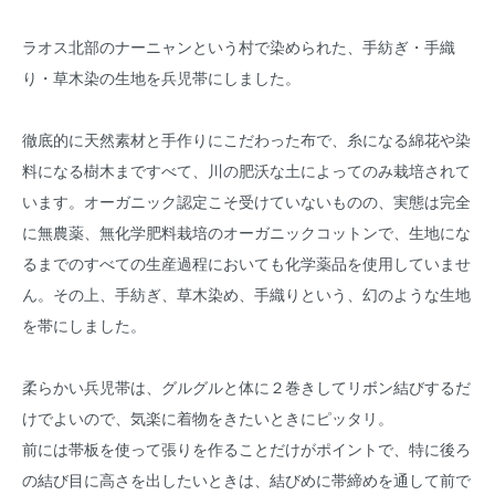
ラオス北部のナーニャンという村で染められた、手紡ぎ・手織
り・草木染の生地を兵児帯にしました。
徹底的に天然素材と手作りにこだわった布で、糸になる綿花や染
料になる樹木まですべて、川の肥沃な土によってのみ栽培されて
います。オーガニック認定こそ受けていないものの、実態は完全
に無農薬、無化学肥料栽培のオーガニックコットンで、生地にな
るまでのすべての生産過程においても化学薬品を使用していませ
ん。その上、手紡ぎ、草木染め、手織りという、幻のような生地
を帯にしました。
柔らかい兵児帯は、グルグルと体に２巻きしてリボン結びするだ
けでよいので、気楽に着物をきたいときにピッタリ。
前には帯板を使って張りを作ることだけがポイントで、特に後ろ
の結び目に高さを出したいときは、結びめに帯締めを通して前で