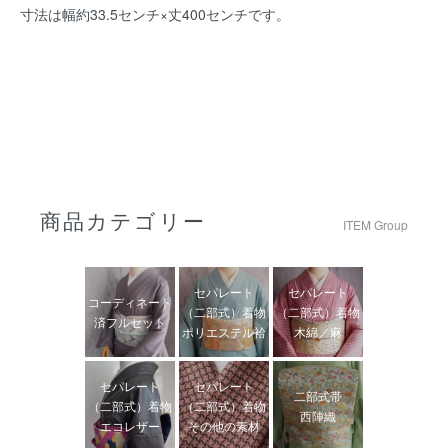
寸法は幅約33.5センチ×丈400センチです。
商品カテゴリー
ITEM Group
セパレート
セパレート
コーディネート
（二部式）着物
（二部式）着物
済フルセット
ポリエステル袷
木綿／麻
セパレート
セパレート
二部式帯
（二部式）着物
（二部式）着物
西陣織
エコレザー
その他の素材