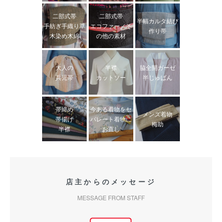
二部式帯
二部式帯
半幅カルタ結び
手紡ぎ手織り草
エコファー／そ
作り帯
木染め木綿
の他の素材
大人の
半襟
脇全開ガーゼ
兵児帯
カットソー
半じゅばん
帯締め
今ある着物をセ
メンズ着物
帯揚げ
パレート着物に
梅助
半襟
お直し
店主からのメッセージ
MESSAGE FROM STAFF