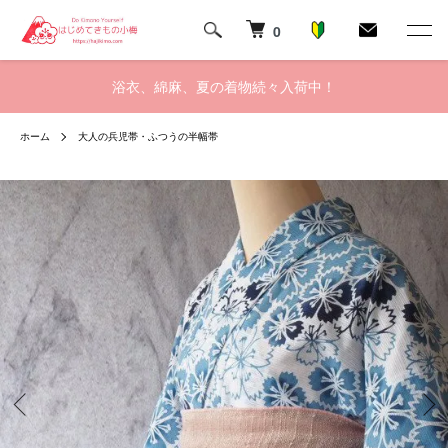
0
浴衣、綿麻、夏の着物続々入荷中！
ホーム
大人の兵児帯・ふつうの半幅帯